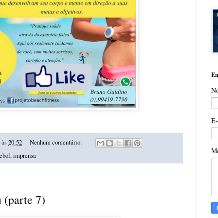
En
N
E
às
20:52
Nenhum comentário:
M
tebol
,
imprensa
 (parte 7)