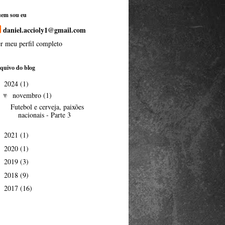
em sou eu
daniel.accioly1@gmail.com
r meu perfil completo
quivo do blog
2024
(1)
▼
novembro
(1)
▼
Futebol e cerveja, paixões
nacionais - Parte 3
2021
(1)
►
2020
(1)
►
2019
(3)
►
2018
(9)
►
2017
(16)
►