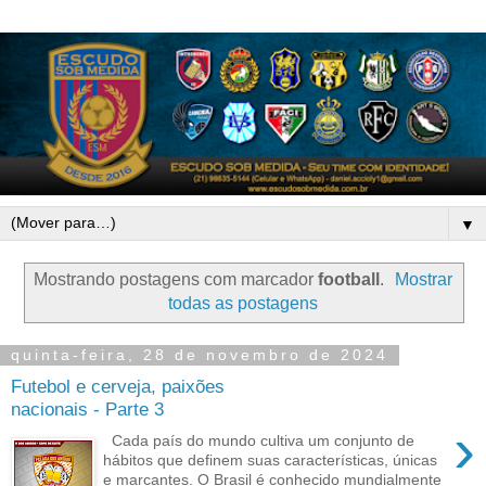
▼
Mostrando postagens com marcador
football
.
Mostrar
todas as postagens
quinta-feira, 28 de novembro de 2024
Futebol e cerveja, paixões
nacionais - Parte 3
›
Cada país do mundo cultiva um conjunto de
hábitos que definem suas características, únicas
e marcantes. O Brasil é conhecido mundialmente